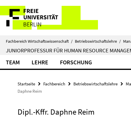
Springe
Service-
direkt
zu
Navigation
Inhalt
Fachbereich Wirtschaftswissenschaft
/
Betriebswirtschaftslehre
/
Man
JUNIORPROFESSUR FÜR HUMAN RESOURCE MANAGE
TEAM
LEHRE
FORSCHUNG
Startseite
Fachbereich
Betriebswirtschaftslehre
Ma
Daphne Reim
Dipl.-Kffr. Daphne Reim