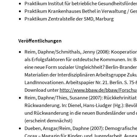
Praktikum Institut für betriebliche Gesundheitsförde
Praktikum Krankenhauses Bethel in Verwaltung / Ges
Praktikum Zentralstelle der SMD, Marburg
Veröffentlichungen
Reim, Daphne/Schmithals, Jenny (2008): Kooperati
als Erfolgsfaktoren für ostdeutsche Kommunen. In: Barl
eine neue Form sozialer Ungleichheit? Berlin-Brand
Materialien der Interdisziplinären Arbeitsgruppe Zuk
LandInnovationen. Arbeitspapier Nr. 21. Berlin. S. 75-
Download unter
http://www.bbaw.de/bbaw/Forschu
Reim, Daphne/Thies, Susanne (2007): Rückkehrinitiat
Rückwanderung. In: Dienel, Hans-Liudger (Hg.): Bev
und Rückwanderung in die neuen Bundesländer und die
(erscheint demnächst)
Dueben, Ansgar/Reim, Daphne (2007): Demografische
Corax – Magazin für Kinder- und Jugendarbeit, Ausg