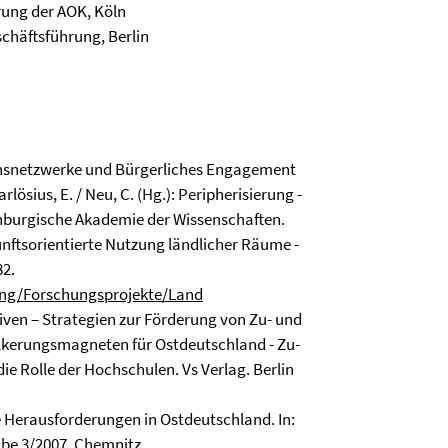
rung der AOK, Köln
chäftsführung, Berlin
onsnetzwerke und Bürgerliches Engagement
ösius, E. / Neu, C. (Hg.): Peripherisierung -
enburgische Akademie der Wissenschaften.
unftsorientierte Nutzung ländlicher Räume -
82.
ng/Forschungsprojekte/Land
iven – Strategien zur Förderung von Zu- und
ölkerungsmagneten für Ostdeutschland - Zu-
 Rolle der Hochschulen. Vs Verlag. Berlin
 Herausforderungen in Ostdeutschland. In:
abe 3/2007. Chemnitz.