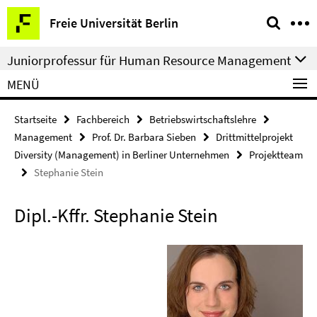
Springe
Service-
Freie Universität Berlin
direkt
Navigation
zu
Juniorprofessur für Human Resource Management
Inhalt
MENÜ
Startseite
Fachbereich
Betriebswirtschaftslehre
Management
Prof. Dr. Barbara Sieben
Drittmittelprojekt
Diversity (Management) in Berliner Unternehmen
Projektteam
Stephanie Stein
Dipl.-Kffr. Stephanie Stein