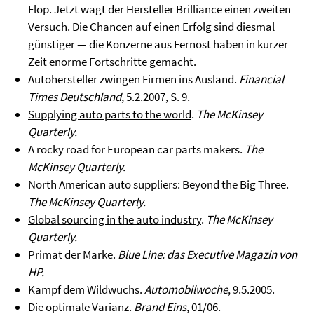
Flop. Jetzt wagt der Hersteller Brilliance einen zweiten
Versuch. Die Chancen auf einen Erfolg sind diesmal
günstiger — die Konzerne aus Fernost haben in kurzer
Zeit enorme Fortschritte gemacht.
Autohersteller zwingen Firmen ins Ausland.
Financial
Times Deutschland
, 5.2.2007, S. 9.
Supplying auto parts to the world
.
The McKinsey
Quarterly.
A rocky road for European car parts makers.
The
McKinsey Quarterly.
North American auto suppliers: Beyond the Big Three.
The McKinsey Quarterly.
Global sourcing in the auto industry
.
The McKinsey
Quarterly.
Primat der Marke.
Blue Line: das Executive Magazin von
HP.
Kampf dem Wildwuchs.
Automobilwoche
, 9.5.2005.
Die optimale Varianz.
Brand Eins
, 01/06.