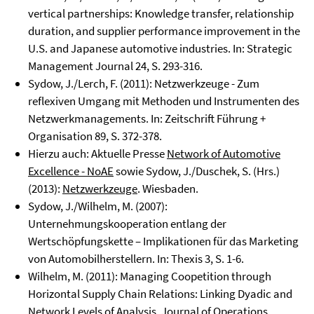
vertical partnerships: Knowledge transfer, relationship
duration, and supplier performance improvement in the
U.S. and Japanese automotive industries. In: Strategic
Management Journal 24, S. 293-316.
Sydow, J./Lerch, F. (2011): Netzwerkzeuge - Zum
reflexiven Umgang mit Methoden und Instrumenten des
Netzwerkmanagements. In: Zeitschrift Führung +
Organisation 89, S. 372-378.
Hierzu auch: Aktuelle Presse
Network of Automotive
Excellence - NoAE
sowie Sydow, J./Duschek, S. (Hrs.)
(2013):
Netzwerkzeuge
. Wiesbaden.
Sydow, J./Wilhelm, M. (2007):
Unternehmungskooperation entlang der
Wertschöpfungskette – Implikationen für das Marketing
von Automobilherstellern. In: Thexis 3, S. 1-6.
Wilhelm, M. (2011): Managing Coopetition through
Horizontal Supply Chain Relations: Linking Dyadic and
Network Levels of Analysis. Journal of Operations