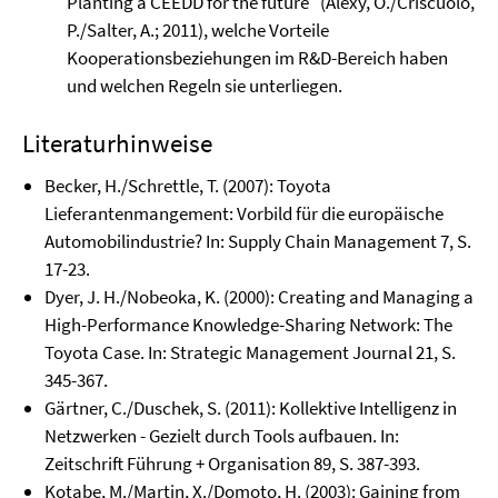
Planting a CEEDD for the future" (Alexy, O./Criscuolo,
P./Salter, A.; 2011), welche Vorteile
Kooperationsbeziehungen im R&D-Bereich haben
und welchen Regeln sie unterliegen.
Literaturhinweise
Becker, H./Schrettle, T. (2007): Toyota
Lieferantenmangement: Vorbild für die europäische
Automobilindustrie? In: Supply Chain Management 7, S.
17-23.
Dyer, J. H./Nobeoka, K. (2000): Creating and Managing a
High-Performance Knowledge-Sharing Network: The
Toyota Case. In: Strategic Management Journal 21, S.
345-367.
Gärtner, C./Duschek, S. (2011): Kollektive Intelligenz in
Netzwerken - Gezielt durch Tools aufbauen. In:
Zeitschrift Führung + Organisation 89, S. 387-393.
Kotabe, M./Martin, X./Domoto, H. (2003): Gaining from