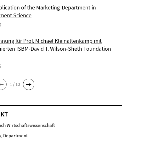
lication of the Marketing-Department in
ment Science
6
hnung für Prof. Michael Kleinaltenkamp mit
erten ISBM-David T. Wilson-Sheth Foundation
6
1 / 10
AKT
ch Wirtschaftswissenschaft
g-Department