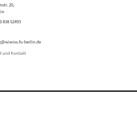
str. 20,
lin
30 838 52493
@wiwiss.fu-berlin.de
t und Kontakt