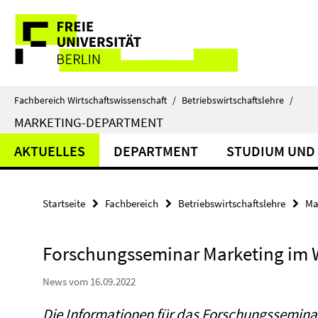
Springe
Service-
direkt
zu
Navigation
Inhalt
Fachbereich Wirtschaftswissenschaft
/
Betriebswirtschaftslehre
/
MARKETING-DEPARTMENT
AKTUELLES
DEPARTMENT
STUDIUM UND
Startseite
Fachbereich
Betriebswirtschaftslehre
Ma
Forschungsseminar Marketing im 
News vom 16.09.2022
Die Informationen für das Forschungssemina