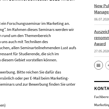
New Pub
Manage
06.07.202
23 ein Forschungsseminar im Marketing an.
ing". Im Rahmen dieses Seminars werden wir
Auszeic
en rund um den Themenbereich
renommi
n uns auch mit Techniken des
Award
uchen, allen Seminarteilnehmenden Lust aufs
27.05.202
essant für Studierende, die sich im
n diesem Gebiet vorstellen können.
werbung. Bitte reichen Sie dafür das
rsönlich oder per E-Mail beim Marketing-
Seminars und zur Bewerbung finden Sie unter
KONT
Fachberei
en)
Marketin