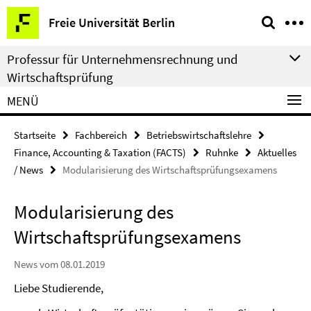
Springe
Service-
Freie Universität Berlin
direkt
Navigation
zu
Professur für Unternehmensrechnung und
Inhalt
Wirtschaftsprüfung
MENÜ
Startseite
Fachbereich
Betriebswirtschaftslehre
Finance, Accounting & Taxation (FACTS)
Ruhnke
Aktuelles
/ News
Modularisierung des Wirtschaftsprüfungsexamens
Modularisierung des
Wirtschaftsprüfungsexamens
News vom 08.01.2019
Liebe Studierende,