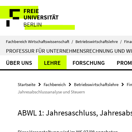
Springe
Service-
direkt
zu
Navigation
Inhalt
Fachbereich Wirtschaftswissenschaft
/
Betriebswirtschaftslehre
/
Fina
PROFESSUR FÜR UNTERNEHMENSRECHNUNG UND W
ÜBER UNS
LEHRE
FORSCHUNG
PROM
Startseite
Fachbereich
Betriebswirtschaftslehre
Fi
Jahresabschlussanalyse und Steuern
ABWL 1: Jahresaschluss, Jahresab