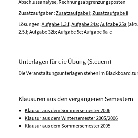
Abschlussanalyse;
Rechnungsabgrenzungsposten
Zusatzaufgaben:
Zusatzaufgabe I
;
Zusatzaufgabe II
Lösungen:
Aufgabe 1.3.f
;
Aufgabe 24a
;
Aufgabe 25a
(aktu
2.5.I
;
Aufgabe 32b
;
Aufgabe 5e
;
Aufgabe 6a-e
Unterlagen für die Übung (Steuern)
Die Veranstaltungsunterlagen stehen im Blackboard zu
Klausuren aus den vergangenen Semestern
Klausur aus dem Sommersemester 2006
Klausur aus dem Wintersemester 2005/2006
Klausur aus dem Sommersemester 2005