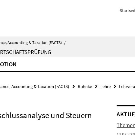
Startsei
nce, Accounting & Taxation (FACTS)
/
IRTSCHAFTSPRÜFUNG
OTION
nance, Accounting & Taxation (FACTS)
Ruhnke
Lehre
Lehrver
schlussanalyse und Steuern
AKTUE
Themenv
14.07.202