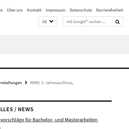
te
Über uns
Kontakt
Impressum
Datenschutz
Barrierefreiheit
Suchbegriffe
DE
anstaltungen
ABWL 1: Jahresaschluss,
LLES / NEWS
orschläge für Bachelor- und Masterarbeiten
6