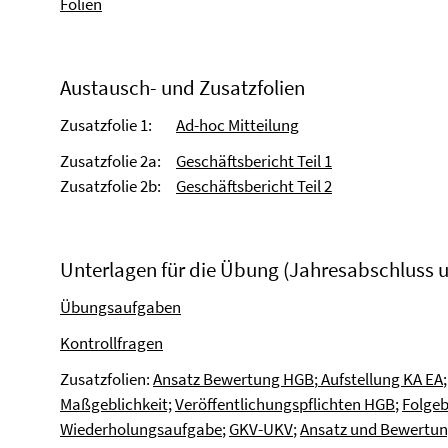
Folien
Austausch- und Zusatzfolien
Zusatzfolie 1:
Ad-hoc Mitteilung
Zusatzfolie 2a:
Geschäftsbericht Teil 1
Zusatzfolie 2b:
Geschäftsbericht Teil 2
Unterlagen für die Übung (Jahresabschluss 
Übungsaufgaben
Kontrollfragen
Zusatzfolien:
Ansatz Bewertung HGB
;
Aufstellung KA EA
Maßgeblichkeit;
Veröffentlichungspflichten HGB
;
Folge
Wiederholungsaufgabe
;
GKV-UKV
;
Ansatz und Bewertun