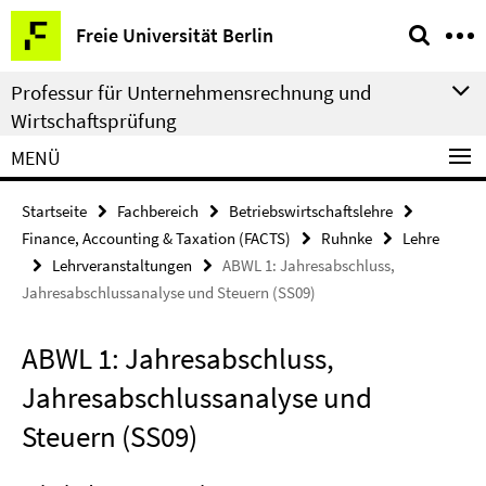
Springe
Service-
Freie Universität Berlin
direkt
Navigation
zu
Professur für Unternehmensrechnung und
Inhalt
Wirtschaftsprüfung
MENÜ
Startseite
Fachbereich
Betriebswirtschaftslehre
Finance, Accounting & Taxation (FACTS)
Ruhnke
Lehre
Lehrveranstaltungen
ABWL 1: Jahresabschluss,
Jahresabschlussanalyse und Steuern (SS09)
ABWL 1: Jahresabschluss,
Jahresabschlussanalyse und
Steuern (SS09)