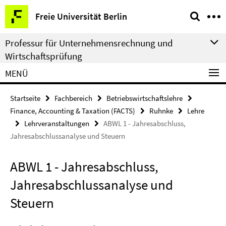
Springe
Service-
Freie Universität Berlin
direkt
Navigation
zu
Professur für Unternehmensrechnung und
Inhalt
Wirtschaftsprüfung
MENÜ
Startseite
Fachbereich
Betriebswirtschaftslehre
Finance, Accounting & Taxation (FACTS)
Ruhnke
Lehre
Lehrveranstaltungen
ABWL 1 - Jahresabschluss,
Jahresabschlussanalyse und Steuern
ABWL 1 - Jahresabschluss,
Jahresabschlussanalyse und
Steuern