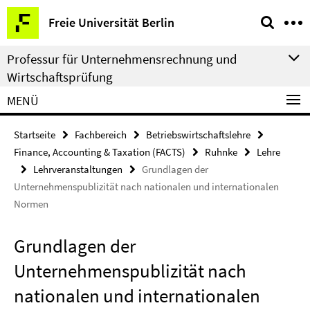
Springe
Service-
Freie Universität Berlin
direkt
Navigation
zu
Professur für Unternehmensrechnung und
Inhalt
Wirtschaftsprüfung
MENÜ
Startseite
Fachbereich
Betriebswirtschaftslehre
Finance, Accounting & Taxation (FACTS)
Ruhnke
Lehre
Lehrveranstaltungen
Grundlagen der
Unternehmenspublizität nach nationalen und internationalen
Normen
Grundlagen der
Unternehmenspublizität nach
nationalen und internationalen