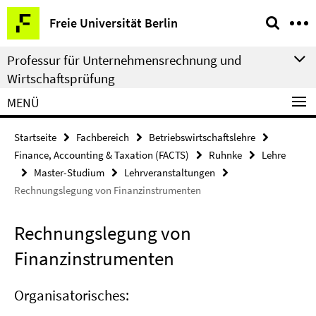
Springe
Service-
Freie Universität Berlin
direkt
Navigation
zu
Professur für Unternehmensrechnung und
Inhalt
Wirtschaftsprüfung
MENÜ
Startseite
Fachbereich
Betriebswirtschaftslehre
Finance, Accounting & Taxation (FACTS)
Ruhnke
Lehre
Master-Studium
Lehrveranstaltungen
Rechnungslegung von Finanzinstrumenten
Rechnungslegung von
Finanzinstrumenten
Organisatorisches: