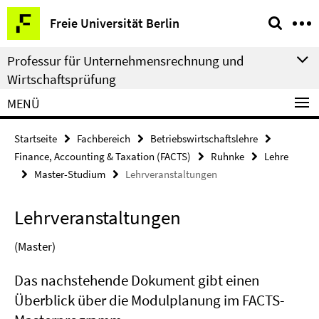
Springe
Service-
Freie Universität Berlin
direkt
Navigation
zu
Professur für Unternehmensrechnung und
Inhalt
Wirtschaftsprüfung
MENÜ
Startseite
Fachbereich
Betriebswirtschaftslehre
Finance, Accounting & Taxation (FACTS)
Ruhnke
Lehre
Master-Studium
Lehrveranstaltungen
Lehrveranstaltungen
(Master)
Das nachstehende Dokument gibt einen
Überblick über die Modulplanung im FACTS-