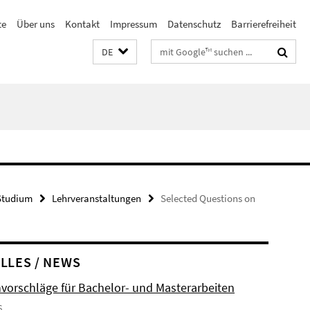
te
Über uns
Kontakt
Impressum
Datenschutz
Barrierefreiheit
Suchbegriffe
DE
Studium
Lehrveranstaltungen
Selected Questions on
LLES / NEWS
orschläge für Bachelor- und Masterarbeiten
6