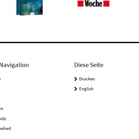
Navigation
Diese Seite
e
Drucken
English
um
utz
reiheit