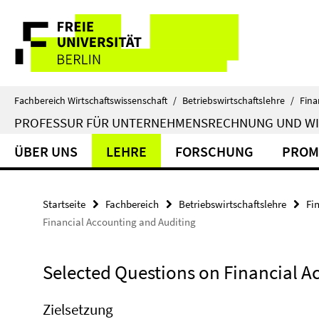
Springe
Service-
direkt
zu
Navigation
Inhalt
Fachbereich Wirtschaftswissenschaft
/
Betriebswirtschaftslehre
/
Fina
PROFESSUR FÜR UNTERNEHMENSRECHNUNG UND W
ÜBER UNS
LEHRE
FORSCHUNG
PROM
Startseite
Fachbereich
Betriebswirtschaftslehre
Fi
Financial Accounting and Auditing
Selected Questions on Financial A
Zielsetzung