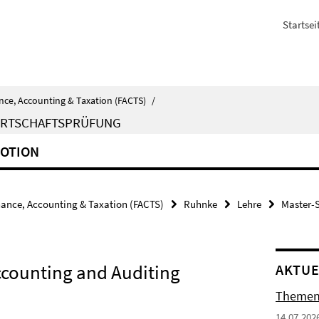
Startsei
nce, Accounting & Taxation (FACTS)
/
IRTSCHAFTSPRÜFUNG
OTION
nance, Accounting & Taxation (FACTS)
Ruhnke
Lehre
Master-
ccounting and Auditing
AKTUE
Themenv
14.07.202