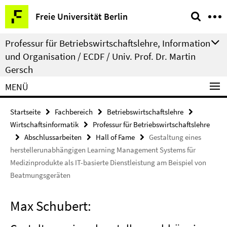
Springe
Service-
Freie Universität Berlin
direkt
Navigation
zu
Professur für Betriebswirtschaftslehre, Information
Inhalt
und Organisation / ECDF / Univ. Prof. Dr. Martin
Gersch
MENÜ
Startseite
Fachbereich
Betriebswirtschaftslehre
Wirtschaftsinformatik
Professur für Betriebswirtschaftslehre
Abschlussarbeiten
Hall of Fame
Gestaltung eines
herstellerunabhängigen Learning Management Systems für
Medizinprodukte als IT-basierte Dienstleistung am Beispiel von
Beatmungsgeräten
Max Schubert: