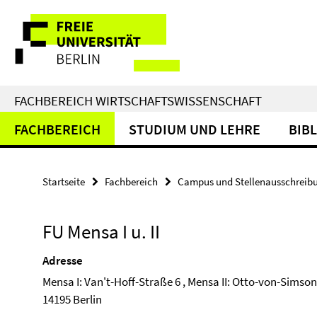
Springe
Service-
direkt
zu
Navigation
Inhalt
FACHBEREICH WIRTSCHAFTSWISSENSCHAFT
FACHBEREICH
STUDIUM UND LEHRE
BIB
Startseite
Fachbereich
Campus und Stellenausschreib
FU Mensa I u. II
Adresse
Mensa I: Van't-Hoff-Straße 6 , Mensa II: Otto-von-Simson
14195 Berlin