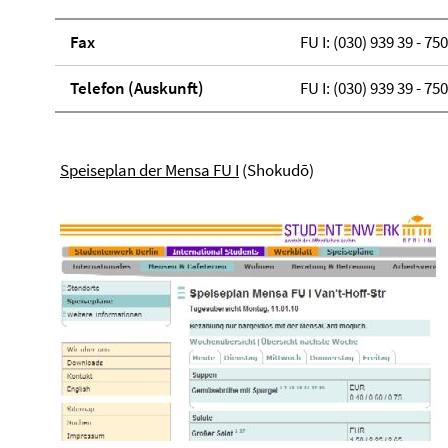
Fax
FU I: (030) 939 39 - 750
Telefon (Aus­kunft)
FU I: (030) 939 39 - 750
Speiseplan der Mensa FU I
(Shokudō)