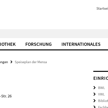
Startsei
LIOTHEK
FORSCHUNG
INTERNATIONALES
ungen
Speiseplan der Mensa
EINRI
BWL
VWL
-Str. 26
Biblio
Fachb