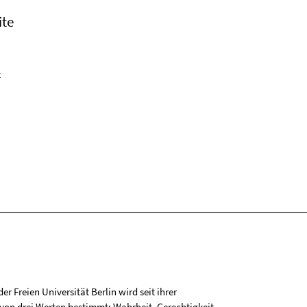
ite
k
r Freien Universität Berlin wird seit ihrer
on drei Werten bestimmt: Wahrheit, Gerechtigkeit