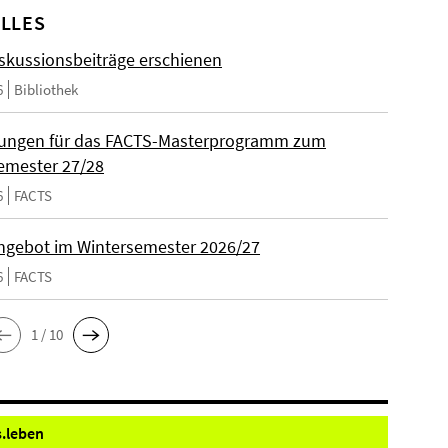
LLES
skussionsbeiträge erschienen
6
Bibliothek
ungen für das FACTS-Masterprogramm zum
emester 27/28
6
FACTS
gebot im Wintersemester 2026/27
6
FACTS
1 / 10
.
leben