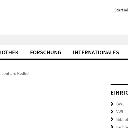
Startsei
LIOTHEK
FORSCHUNG
INTERNATIONALES
z Leonhard Redlich
EINRI
BWL
VWL
Biblio
Fachb