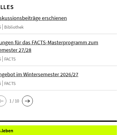
LLES
skussionsbeiträge erschienen
6
Bibliothek
ungen für das FACTS-Masterprogramm zum
emester 27/28
6
FACTS
gebot im Wintersemester 2026/27
6
FACTS
1 / 10
.
leben