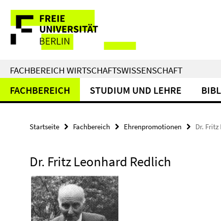
Springe
Service-
direkt
zu
Navigation
Inhalt
FACHBEREICH WIRTSCHAFTSWISSENSCHAFT
FACHBEREICH
STUDIUM UND LEHRE
BIB
Startseite
Fachbereich
Ehrenpromotionen
Dr. Frit
Dr. Fritz Leonhard Redlich