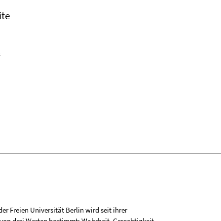
ite
k
r Freien Universität Berlin wird seit ihrer
on drei Werten bestimmt: Wahrheit, Gerechtigkeit