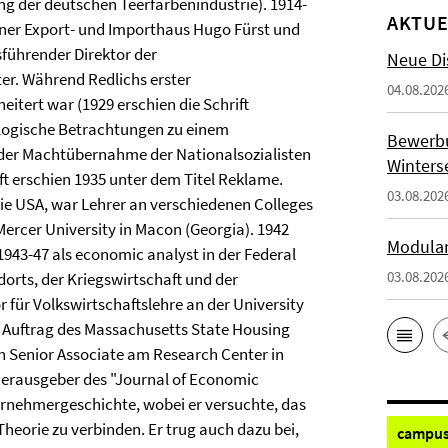
ng der deutschen Teerfarbenindustrie). 1914-
AKTUE
rliner Export- und Importhaus Hugo Fürst und
tsführender Direktor der
Neue Di
er. Während Redlichs erster
04.08.202
itert war (1929 erschien die Schrift
ologische Betrachtungen zu einem
Bewerb
 der Machtübernahme der Nationalsozialisten
Winters
ift erschien 1935 unter dem Titel Reklame.
03.08.202
 die USA, war Lehrer an verschiedenen Colleges
Mercer University in Macon (Georgia). 1942
Modulan
1943-47 als economic analyst in der Federal
03.08.202
orts, der Kriegswirtschaft und der
 für Volkswirtschaftslehre an der University
m Auftrag des Massachusetts State Housing
ch Senior Associate am Research Center in
therausgeber des "Journal of Economic
rnehmergeschichte, wobei er versuchte, das
heorie zu verbinden. Er trug auch dazu bei,
campus