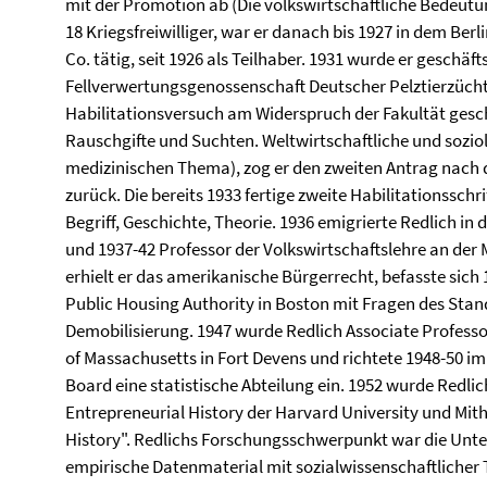
mit der Promotion ab (Die volkswirtschaftliche Bedeutu
18 Kriegsfreiwilliger, war er danach bis 1927 in dem Be
Co. tätig, seit 1926 als Teilhaber. 1931 wurde er geschäf
Fellverwertungsgenossenschaft Deutscher Pelztierzücht
Habilitationsversuch am Widerspruch der Fakultät gesche
Rauschgifte und Suchten. Weltwirtschaftliche und sozi
medizinischen Thema), zog er den zweiten Antrag nach
zurück. Die bereits 1933 fertige zweite Habilitationsschr
Begriff, Geschichte, Theorie. 1936 emigrierte Redlich in
und 1937-42 Professor der Volkswirtschaftslehre an der 
erhielt er das amerikanische Bürgerrecht, befasste sich 
Public Housing Authority in Boston mit Fragen des Stand
Demobilisierung. 1947 wurde Redlich Associate Professor
of Massachusetts in Fort Devens und richtete 1948-50 i
Board eine statistische Abteilung ein. 1952 wurde Redli
Entrepreneurial History der Harvard University und Mi
History". Redlichs Forschungsschwerpunkt war die Unte
empirische Datenmaterial mit sozialwissenschaftlicher T