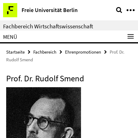
Springe
Service-
Freie Universität Berlin
direkt
Navigation
zu
Fachbereich Wirtschaftswissenschaft
Inhalt
MENÜ
Startseite
Fachbereich
Ehrenpromotionen
Prof. Dr.
Rudolf Smend
Prof. Dr. Rudolf Smend