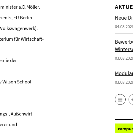
AKTUE
ister a.D.Möller.
ients, FU Berlin
Neue Di
04.08.202
Volkswagenwerk).
erium für Wirtschaft-
Bewerb
Winters
03.08.202
demie der
Modulan
w Wilson School
03.08.202
ungs-, Außenwirt-
lerer und
campus