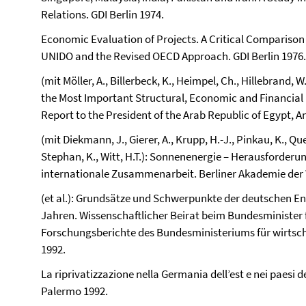
Relations. GDI Berlin 1974.
Economic Evaluation of Projects. A Critical Compariso
UNIDO and the Revised OECD Approach. GDI Berlin 1976.
(mit Möller, A., Billerbeck, K., Heimpel, Ch., Hillebrand, W
the Most Important Structural, Economic and Financial 
Report to the President of the Arab Republic of Egypt, A
(mit Diekmann, J., Gierer, A., Krupp, H.-J., Pinkau, K., Quei
Stephan, K., Witt, H.T.): Sonnenenergie – Herausforder
internationale Zusammenarbeit. Berliner Akademie der W
(et al.): Grundsätze und Schwerpunkte der deutschen E
Jahren. Wissenschaftlicher Beirat beim Bundesminister
Forschungsberichte des Bundesministeriums für wirtsc
1992.
La riprivatizzazione nella Germania dell’est e nei paesi 
Palermo 1992.