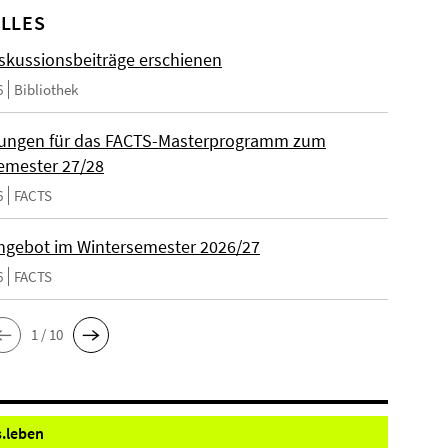
LLES
skussionsbeiträge erschienen
6
Bibliothek
ungen für das FACTS-Masterprogramm zum
emester 27/28
6
FACTS
gebot im Wintersemester 2026/27
6
FACTS
1 / 10
.
leben