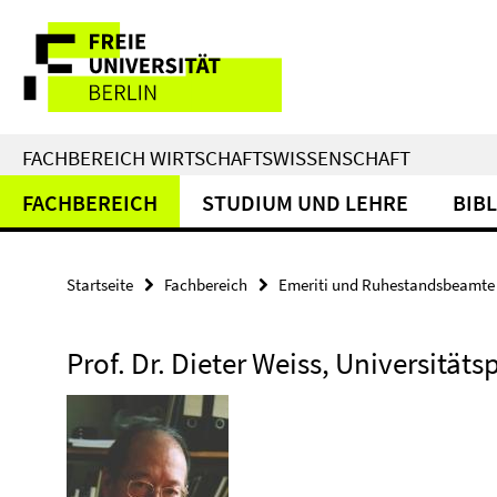
Springe
Service-
direkt
zu
Navigation
Inhalt
FACHBEREICH WIRTSCHAFTSWISSENSCHAFT
FACHBEREICH
STUDIUM UND LEHRE
BIB
Startseite
Fachbereich
Emeriti und Ruhestandsbeamte
Prof. Dr. Dieter Weiss, Universitäts