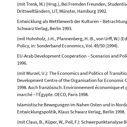
(mit Trenk, M.) (Hrsg.), Bei Fremden Freunden, Student
Drittweltländern, LIT, Münster, Hamburg 1992.
Entwicklung als Wettbewerb der Kulturen – Betrachtu
Schwarz Verlag, Berlin 1993.
(mit Hohnholz, J.H., Pfannenberg, H.-B., von Urff, W.) (
Policy, in: Sonderband Economics, Vol. 49/50 (1994).
EU-Arab Development Cooperation – Scenarios and Polic
1996.
(mit Wurzel, U.): The Economics and Politics of Transit
Development Centre of the Organisation for Economic 
1998. Auch französisch: Environnement économique et po
marché – l’Égypte. OECD, Paris 1998.
Islamistische Bewegungen im Nahen Osten und in Norda
Entwicklungspolitik, Klaus Schwarz Verlag, Berlin 1998.
(mit Claus, B., Küper, W., Peil, F.): Schwerpunktanalyse