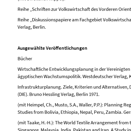
Reihe „Schriften zur Volkswirtschaft des Vorderen Orien
Reihe „Diskussionspapiere am Fachgebiet Volkswirtscha
Verlag, Berlin.
Ausgewählte Veröffentlichungen
Bücher
Wirtschaftliche Entwicklungsplanung in der Vereinigten 
ägyptischen Wachstumspolitik. Westdeutscher Verlag, K
Infrastrukturplanung. Ziele, Kriterien und Alternativen, 
(DIE). Bruno Hessling Verlag, Berlin 1971.
(mit Heimpel, Ch., Musto, S.A., Waller, P.P.): Planning 
Studies from Bolivia, Ethiopia, Nepal, Peru, Zambia. Ge
(mit Taake, H.-H.): The World Textile Arrangement from
Singapore, Malaysia, India, Pakistan and Iran. A Study 