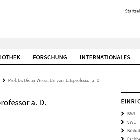
Startsei
LIOTHEK
FORSCHUNG
INTERNATIONALES
Prof. Dr. Dieter Weiss, Universitätsprofessor a. D.
professor a. D.
EINRI
BWL
VWL
Biblio
Fachb