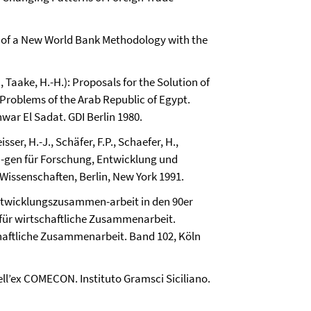
n of a New World Bank Methodology with the
., Taake, H.-H.): Proposals for the Solution of
Problems of the Arab Republic of Egypt.
nwar El Sadat. GDI Berlin 1980.
sser, H.-J., Schäfer, F.P., Schaefer, H.,
un-gen für Forschung, Entwicklung und
issenschaften, Berlin, New York 1991.
ntwicklungszusammen-arbeit in den 90er
 für wirtschaftliche Zusammenarbeit.
haftliche Zusammenarbeit. Band 102, Köln
dell’ex COMECON. Instituto Gramsci Siciliano.