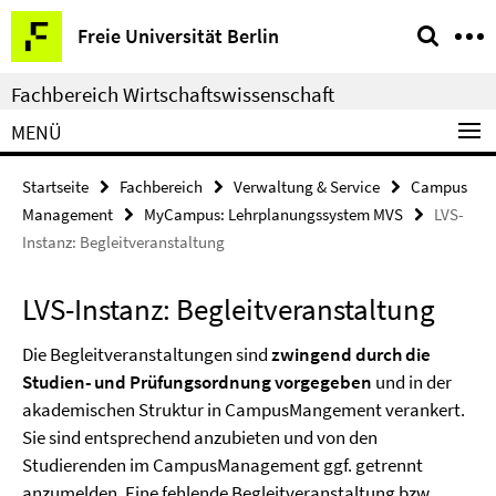
Springe
Service-
Freie Universität Berlin
direkt
Navigation
zu
Fachbereich Wirtschaftswissenschaft
Inhalt
MENÜ
Startseite
Fachbereich
Verwaltung & Service
Campus
Management
MyCampus: Lehrplanungssystem MVS
LVS-
Instanz: Begleitveranstaltung
LVS-Instanz: Begleitveranstaltung
Die Begleitveranstaltungen sind
zwingend durch die
Studien- und Prüfungsordnung vorgegeben
und in der
akademischen Struktur in CampusMangement verankert.
Sie sind entsprechend anzubieten und von den
Studierenden im CampusManagement ggf. getrennt
anzumelden. Eine fehlende Begleitveranstaltung bzw.