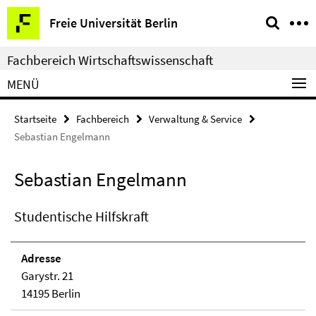
Springe
Service-
Freie Universität Berlin
direkt
Navigation
zu
Fachbereich Wirtschaftswissenschaft
Inhalt
MENÜ
Startseite
Fachbereich
Verwaltung & Service
Sebastian Engelmann
Sebastian Engelmann
Studentische Hilfskraft
Adresse
Garystr. 21
14195 Berlin