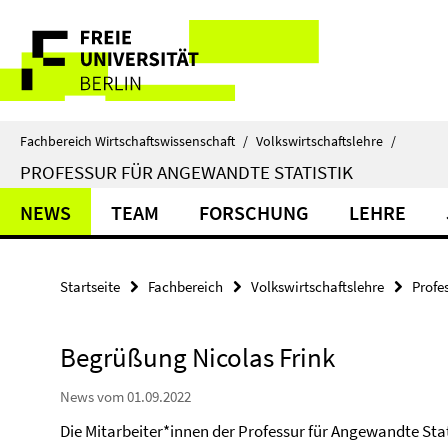
Springe
Service-
direkt
zu
Navigation
Inhalt
Fachbereich Wirtschaftswissenschaft
/
Volkswirtschaftslehre
/
PROFESSUR FÜR ANGEWANDTE STATISTIK
NEWS
TEAM
FORSCHUNG
LEHRE
Startseite
Fachbereich
Volkswirtschaftslehre
Profe
Begrüßung Nicolas Frink
News vom 01.09.2022
Die Mitarbeiter*innen der Professur für Angewandte Stat