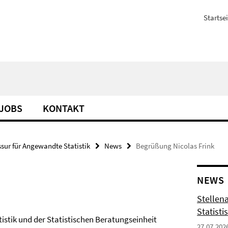
Startsei
JOBS
KONTAKT
ssur für Angewandte Statistik
News
Begrüßung Nicolas Frink
NEWS
Stellen
Statisti
istik und der Statistischen Beratungseinheit
27.07.202