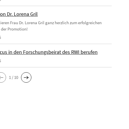
on Dr. Lorena Gril
ieren Frau Dr. Lorena Gril ganz herzlich zum erfolgreichen
 der Promotion!
6
cus in den Forschungsbeirat des RWI berufen
6
1 / 10