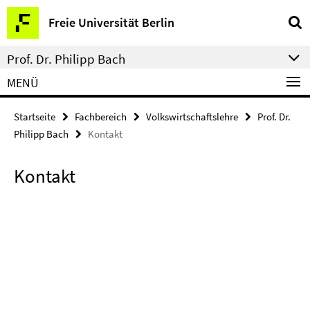
Springe
Service-
Freie Universität Berlin
direkt
Navigation
zu
Prof. Dr. Philipp Bach
Inhalt
MENÜ
Startseite
Fachbereich
Volkswirtschaftslehre
Prof. Dr.
Philipp Bach
Kontakt
Kontakt