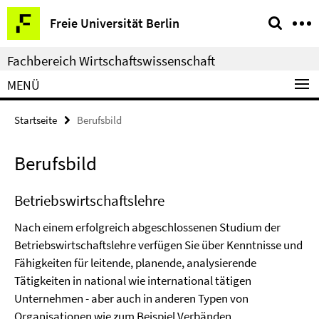
Springe
Service-
Freie Universität Berlin
direkt
Navigation
zu
Fachbereich Wirtschaftswissenschaft
Inhalt
MENÜ
Startseite
Berufsbild
Berufsbild
Betriebswirtschaftslehre
Nach einem erfolgreich abgeschlossenen Studium der
Betriebswirtschaftslehre verfügen Sie über Kenntnisse und
Fähigkeiten für leitende, planende, analysierende
Tätigkeiten in national wie international tätigen
Unternehmen - aber auch in anderen Typen von
Organisationen wie zum Beispiel Verbänden,