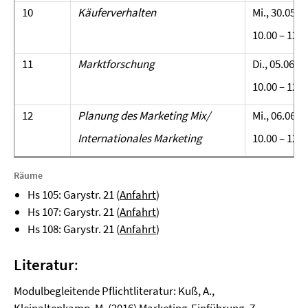
10
Käuferverhalten
Mi., 30.05.2
10.00 – 12.0
11
Marktforschung
Di., 05.06.2
10.00 – 12.0
12
Planung des Marketing Mix/
Mi., 06.06.
Internationales Marketing
10.00 – 12.0
Räume
Hs 105: Garystr. 21 (
Anfahrt
)
Hs 107: Garystr. 21 (
Anfahrt
)
Hs 108: Garystr. 21 (
Anfahrt
)
Literatur
:
Modulbegleitende Pflichtliteratur: Kuß, A.,