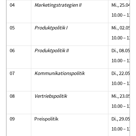
04
Marketingstrategien II
Mi., 25.04.
10.00 – 12.0
05
Produktpolitik I
Mi., 02.05.
10.00 – 12.0
06
Produktpolitik II
Di., 08.05.2
10.00 – 12.0
07
Kommunikationspolitik
Di., 22.05.2
10.00 – 12.0
08
Vertriebspolitik
Mi., 23.05.2
10.00 – 12.0
09
Preispolitik
Di., 29.05.2
10.00 – 12.0