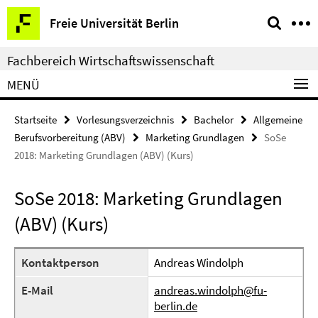
Springe
Service-
Freie Universität Berlin
direkt
Navigation
zu
Fachbereich Wirtschaftswissenschaft
Inhalt
MENÜ
Startseite
Vorlesungsverzeichnis
Bachelor
Allgemeine
Berufsvorbereitung (ABV)
Marketing Grundlagen
SoSe
2018: Marketing Grundlagen (ABV) (Kurs)
SoSe 2018: Marketing Grundlagen
(ABV) (Kurs)
Kontaktperson
Andreas Windolph
E-Mail
andreas.windolph@fu-
berlin.de