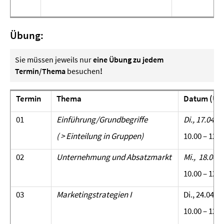
Übung:
Sie müssen jeweils nur
eine Übung zu jedem
Termin/Thema
besuchen
!
Termin
Thema
Datum (Üb
01
Einführung/Grundbegriffe
Di., 17.04.2
( > Einteilung in Gruppen)
10.00 – 12.0
02
Unternehmung und Absatzmarkt
Mi., 18.04.
10.00 – 12.0
03
Marketingstrategien I
Di., 24.04.2
10.00 – 12.0