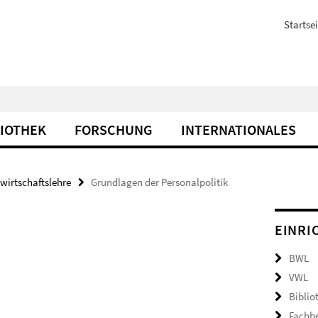
Startsei
LIOTHEK
FORSCHUNG
INTERNATIONALES
wirtschaftslehre
Grundlagen der Personalpolitik
EINRI
BWL
VWL
Biblio
Fachb