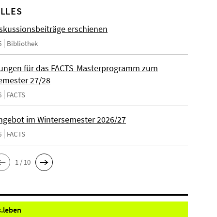
LLES
skussionsbeiträge erschienen
6
Bibliothek
ungen für das FACTS-Masterprogramm zum
emester 27/28
6
FACTS
gebot im Wintersemester 2026/27
6
FACTS
1 / 10
.
leben