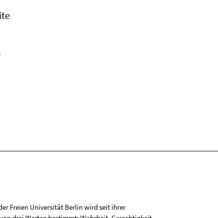
ite
k
r Freien Universität Berlin wird seit ihrer
on drei Werten bestimmt: Wahrheit, Gerechtigkeit