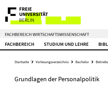
Springe
Service-
direkt
zu
Navigation
Inhalt
FACHBEREICH WIRTSCHAFTSWISSENSCHAFT
FACHBEREICH
STUDIUM UND LEHRE
BIB
Startseite
Vorlesungsverzeichnis
Bachelor
Betriebs
Grundlagen der Personalpolitik