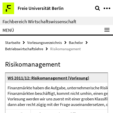
Springe
Service-
Freie Universität Berlin
direkt
Navigation
zu
Fachbereich Wirtschaftswissenschaft
Inhalt
MENÜ
Startseite
Vorlesungsverzeichnis
Bachelor
Betriebswirtschaftslehre
Risikomanagement
Risikomanagement
WS 2011/12: Risikomanagement (Vorlesung)
Finanzmärkte haben die Aufgabe, unternehmerische Risiken 
Finanzmärkten beschäftigt, kommt nicht umhin, einen genaue
Vorlesung werden wir uns zuerst mit einer groben Klassifika
dann aber recht zügig mit der Frage auseinandersetzen, ob un