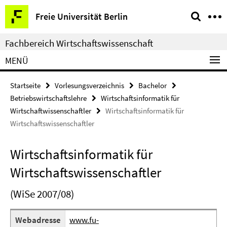
Springe
Service-
Freie Universität Berlin
direkt
Navigation
zu
Fachbereich Wirtschaftswissenschaft
Inhalt
MENÜ
Startseite
Vorlesungsverzeichnis
Bachelor
Betriebswirtschaftslehre
Wirtschaftsinformatik für
Wirtschaftwissenschaftler
Wirtschaftsinformatik für
Wirtschaftswissenschaftler
Wirtschaftsinformatik für
Wirtschaftswissenschaftler
(WiSe 2007/08)
Webadresse
www.fu-