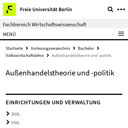
Springe
Service-
Freie Universität Berlin
direkt
Navigation
zu
Fachbereich Wirtschaftswissenschaft
Inhalt
MENÜ
Startseite
Vorlesungsverzeichnis
Bachelor
Volkswirtschaftslehre
Außenhandelstheorie und -politik
Außenhandelstheorie und -politik
EINRICHTUNGEN UND VERWALTUNG
BWL
VWL