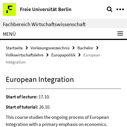
Springe
Service-
Freie Universität Berlin
direkt
Navigation
zu
Fachbereich Wirtschaftswissenschaft
Inhalt
MENÜ
Startseite
Vorlesungsverzeichnis
Bachelor
Volkswirtschaftslehre
Europapolitik
European
Integration
European Integration
Start of lecture:
17.10.
Start of tutorial:
26.10.
This course studies the ongoing process of European
Integration with a primary emphasis on economics.