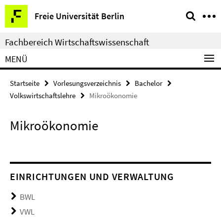
Springe
Service-
Freie Universität Berlin
direkt
Navigation
zu
Fachbereich Wirtschaftswissenschaft
Inhalt
MENÜ
Startseite
Vorlesungsverzeichnis
Bachelor
Volkswirtschaftslehre
Mikroökonomie
Mikroökonomie
EINRICHTUNGEN UND VERWALTUNG
BWL
VWL