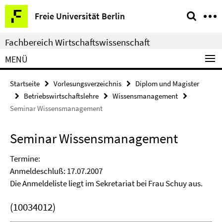
Springe
Service-
Freie Universität Berlin
direkt
Navigation
zu
Fachbereich Wirtschaftswissenschaft
Inhalt
MENÜ
Startseite
Vorlesungsverzeichnis
Diplom und Magister
Betriebswirtschaftslehre
Wissensmanagement
Seminar Wissensmanagement
Seminar Wissensmanagement
Termine:
Anmeldeschluß: 17.07.2007
Die Anmeldeliste liegt im Sekretariat bei Frau Schuy aus.
(10034012)