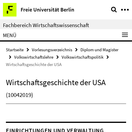
Springe
Service-
Freie Universität Berlin
direkt
Navigation
zu
Fachbereich Wirtschaftswissenschaft
Inhalt
MENÜ
Startseite
Vorlesungsverzeichnis
Diplom und Magister
Volkswirtschaftslehre
Volkswirtschaftspolitik
Wirtschaftsgeschichte der USA
Wirtschaftsgeschichte der USA
(10042019)
EINRICHTUNGEN UND VERWALTUNG