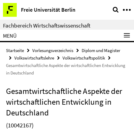
Springe
Service-
Freie Universität Berlin
direkt
Navigation
zu
Fachbereich Wirtschaftswissenschaft
Inhalt
MENÜ
Startseite
Vorlesungsverzeichnis
Diplom und Magister
Volkswirtschaftslehre
Volkswirtschaftspolitik
Gesamtwirtschaftliche Aspekte der wirtschaftlichen Entwicklung
in Deutschland
Gesamtwirtschaftliche Aspekte der
wirtschaftlichen Entwicklung in
Deutschland
(10042167)