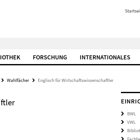
Startsei
LIOTHEK
FORSCHUNG
INTERNATIONALES
Wahlfächer
Englisch für Wirtschaftswissenschaftler
ftler
EINRI
BWL
VWL
Biblio
Fachb