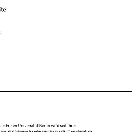
ite
k
r Freien Universität Berlin wird seit ihrer
on drei Werten bestimmt: Wahrheit, Gerechtigkeit