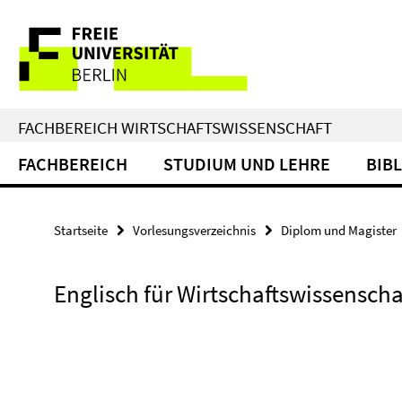
Springe
Service-
direkt
zu
Navigation
Inhalt
FACHBEREICH WIRTSCHAFTSWISSENSCHAFT
FACHBEREICH
STUDIUM UND LEHRE
BIB
Startseite
Vorlesungsverzeichnis
Diplom und Magister
Englisch für Wirtschaftswissenscha