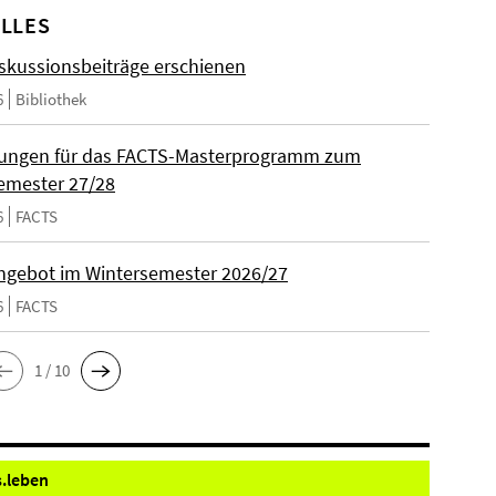
LLES
skussionsbeiträge erschienen
6
Bibliothek
ungen für das FACTS-Masterprogramm zum
emester 27/28
6
FACTS
gebot im Wintersemester 2026/27
6
FACTS
1 / 10
.
leben