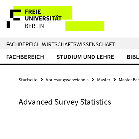
Springe
Service-
direkt
zu
Navigation
Inhalt
FACHBEREICH WIRTSCHAFTSWISSENSCHAFT
FACHBEREICH
STUDIUM UND LEHRE
BIB
Startseite
Vorlesungsverzeichnis
Master
Master Ec
Advanced Survey Statistics