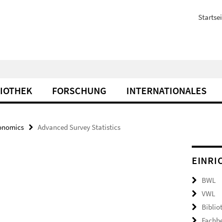
Startsei
LIOTHEK
FORSCHUNG
INTERNATIONALES
onomics
Advanced Survey Statistics
EINRI
BWL
VWL
Biblio
Fachb