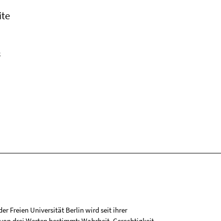
ite
k
r Freien Universität Berlin wird seit ihrer
on drei Werten bestimmt: Wahrheit, Gerechtigkeit