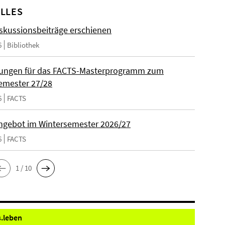
LLES
skussionsbeiträge erschienen
6
Bibliothek
ungen für das FACTS-Masterprogramm zum
emester 27/28
6
FACTS
gebot im Wintersemester 2026/27
6
FACTS
1 / 10
.
leben