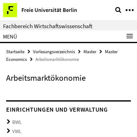
Springe
Service-
Freie Universität Berlin
direkt
Navigation
zu
Fachbereich Wirtschaftswissenschaft
Inhalt
MENÜ
Startseite
Vorlesungsverzeichnis
Master
Master
Economics
Arbeitsmarktökonomie
Arbeitsmarktökonomie
EINRICHTUNGEN UND VERWALTUNG
BWL
VWL