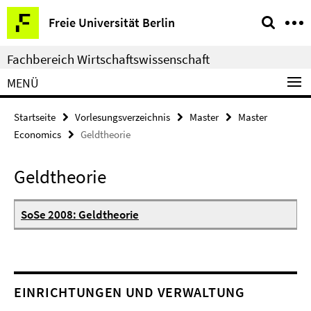
Springe
Service-
Freie Universität Berlin
direkt
Navigation
zu
Fachbereich Wirtschaftswissenschaft
Inhalt
MENÜ
Startseite
Vorlesungsverzeichnis
Master
Master
Economics
Geldtheorie
Geldtheorie
SoSe 2008: Geldtheorie
EINRICHTUNGEN UND VERWALTUNG