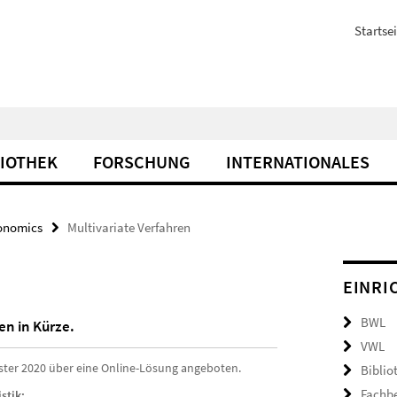
Startsei
LIOTHEK
FORSCHUNG
INTERNATIONALES
onomics
Multivariate Verfahren
EINRI
BWL
en in Kürze.
VWL
ster 2020 über eine Online-Lösung angeboten.
Biblio
Fachb
stik: