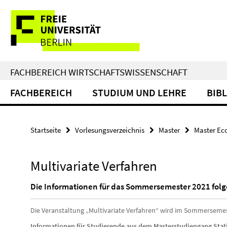
Springe
Service-
direkt
zu
Navigation
Inhalt
FACHBEREICH WIRTSCHAFTSWISSENSCHAFT
FACHBEREICH
STUDIUM UND LEHRE
BIB
Startseite
Vorlesungsverzeichnis
Master
Master Ec
Multivariate Verfahren
Die Informationen für das Sommersemester 2021 folg
Die Veranstaltung „Multivariate Verfahren“ wird im Sommerseme
Informationen für Studierende aus dem Masterstudiengang Stati