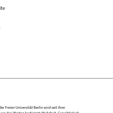
ite
k
r Freien Universität Berlin wird seit ihrer
on drei Werten bestimmt: Wahrheit, Gerechtigkeit