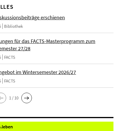
LLES
skussionsbeiträge erschienen
6
Bibliothek
ungen für das FACTS-Masterprogramm zum
emester 27/28
6
FACTS
gebot im Wintersemester 2026/27
6
FACTS
1 / 10
.
leben