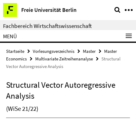
Springe
Service-
Freie Universität Berlin
direkt
Navigation
zu
Fachbereich Wirtschaftswissenschaft
Inhalt
MENÜ
Startseite
Vorlesungsverzeichnis
Master
Master
Economics
Multivariate Zeitreihenanalyse
Structural
Vector Autoregressive Analysis
Structural Vector Autoregressive
Analysis
(WiSe 21/22)