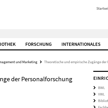
Startsei
LIOTHEK
FORSCHUNG
INTERNATIONALES
nagement und Marketing
Theoretische und empirische Zugänge der
nge der Personalforschung
EINRI
BWL
VWL
Biblio
Fachb