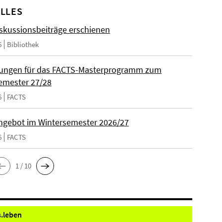
LLES
skussionsbeiträge erschienen
6
Bibliothek
ungen für das FACTS-Masterprogramm zum
emester 27/28
6
FACTS
gebot im Wintersemester 2026/27
6
FACTS
1 / 10
.
leben