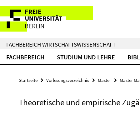
Springe
Service-
direkt
zu
Navigation
Inhalt
FACHBEREICH WIRTSCHAFTSWISSENSCHAFT
FACHBEREICH
STUDIUM UND LEHRE
BIB
Startseite
Vorlesungsverzeichnis
Master
Master Ma
Theoretische und empirische Zugä