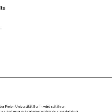
ite
k
r Freien Universität Berlin wird seit ihrer
on drei Werten bestimmt: Wahrheit, Gerechtigkeit