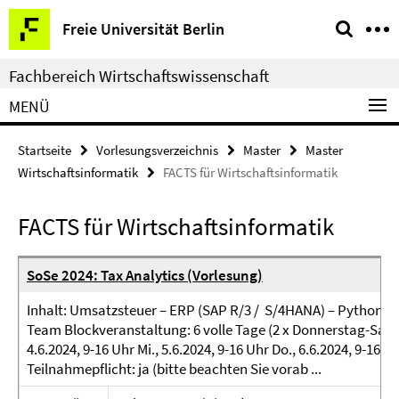
Springe
Service-
Freie Universität Berlin
direkt
Navigation
zu
Fachbereich Wirtschaftswissenschaft
Inhalt
MENÜ
Startseite
Vorlesungsverzeichnis
Master
Master
Wirtschaftsinformatik
FACTS für Wirtschaftsinformatik
FACTS für Wirtschaftsinformatik
SoSe 2024: Tax Analytics (Vorlesung)
Inhalt: Umsatzsteuer – ERP (SAP R/3 / S/4HANA) – Python un
Team Blockveranstaltung: 6 volle Tage (2 x Donnerstag-Samst
4.6.2024, 9-16 Uhr Mi., 5.6.2024, 9-16 Uhr Do., 6.6.2024, 9-16 Uh
Teilnahmepflicht: ja (bitte beachten Sie vorab ...