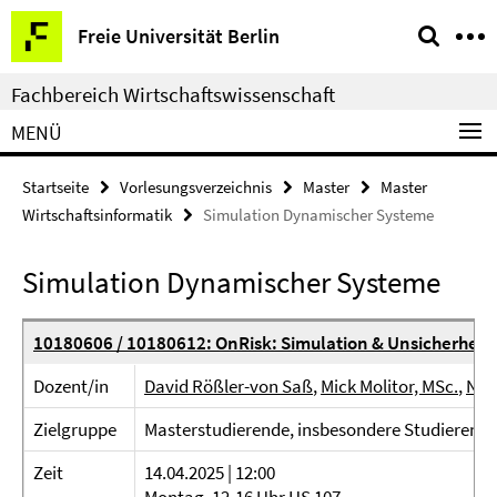
Springe
Service-
Freie Universität Berlin
direkt
Navigation
zu
Fachbereich Wirtschaftswissenschaft
Inhalt
MENÜ
Startseite
Vorlesungsverzeichnis
Master
Master
Wirtschaftsinformatik
Simulation Dynamischer Systeme
Simulation Dynamischer Systeme
10180606 / 10180612: OnRisk: Simulation & Unsicherheit
Dozent/in
David Rößler-von Saß
,
Mick Molitor, MSc.
,
Nat
Zielgruppe
Masterstudierende, insbesondere Studierende
Zeit
14.04.2025 | 12:00