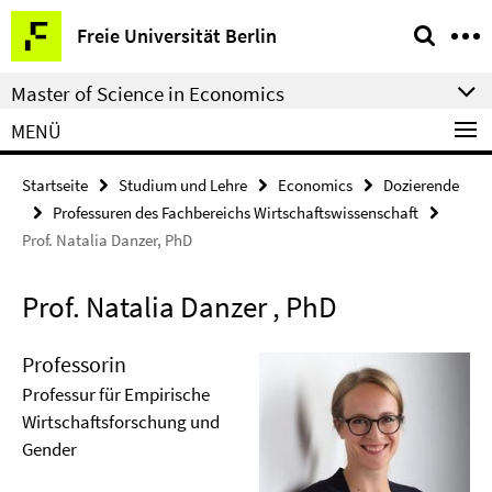
Springe
Service-
Freie Universität Berlin
direkt
Navigation
zu
Master of Science in Economics
Inhalt
MENÜ
Startseite
Studium und Lehre
Economics
Dozierende
Professuren des Fachbereichs Wirtschaftswissenschaft
Prof. Natalia Danzer, PhD
Prof. Natalia Danzer , PhD
Professorin
Professur für Empirische
Wirtschaftsforschung und
Gender