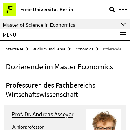
Springe
Service-
Freie Universität Berlin
direkt
Navigation
zu
Master of Science in Economics
Inhalt
MENÜ
Startseite
Studium und Lehre
Economics
Dozierende
Dozierende im Master Economics
Professuren des Fachbereichs
Wirtschaftswissenschaft
Prof. Dr. Andreas Asseyer
Juniorprofessor