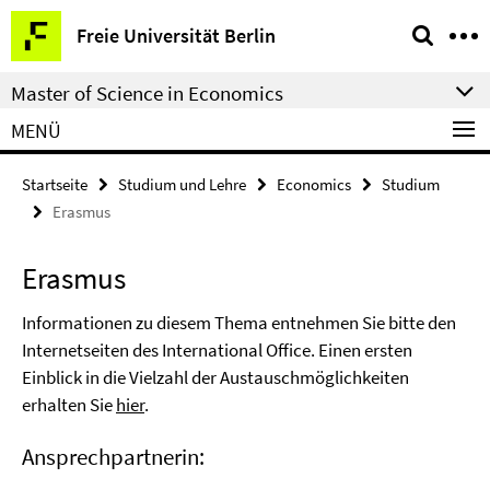
Springe
Service-
Freie Universität Berlin
direkt
Navigation
zu
Master of Science in Economics
Inhalt
MENÜ
Startseite
Studium und Lehre
Economics
Studium
Erasmus
Erasmus
Informationen zu diesem Thema entnehmen Sie bitte den
Internetseiten des International Office. Einen ersten
Einblick in die Vielzahl der Austauschmöglichkeiten
erhalten Sie
hier
.
Ansprechpartnerin: