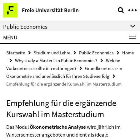
Springe
Service-
Freie Universität Berlin
direkt
Navigation
zu
Public Economics
Inhalt
MENÜ
Startseite
Studium und Lehre
Public Economics
Home
Why study a Master’s in Public Economics?
Welche
Vorkenntnisse sollte ich mitbringen?
Grundkenntnisse in
Ökonometrie sind unerlässlich für Ihren Studienerfolg
Empfehlung für die ergänzende Kurswahl im Masterstudium
Empfehlung für die ergänzende
Kurswahl im Masterstudium
Das Modul
Ökonometrische Analyse
wird jährlich im
Wintersemester angeboten und dient als ideale