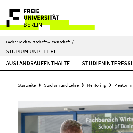
Springe
Service-
direkt
zu
Navigation
Inhalt
Fachbereich Wirtschaftswissenschaft
/
STUDIUM UND LEHRE
AUSLANDSAUFENTHALTE
STUDIENINTERESSI
Startseite
Studium und Lehre
Mentoring
Mentor:in