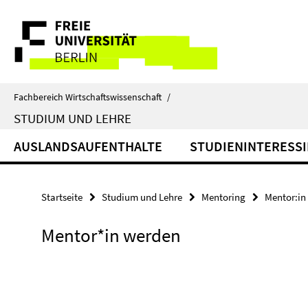
Springe
Service-
direkt
zu
Navigation
Inhalt
Fachbereich Wirtschaftswissenschaft
/
STUDIUM UND LEHRE
AUSLANDSAUFENTHALTE
STUDIENINTERESSI
Startseite
Studium und Lehre
Mentoring
Mentor:in
Mentor*in werden