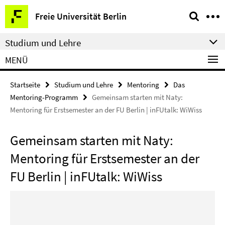
Springe
Service-
Freie Universität Berlin
direkt
Navigation
zu
Studium und Lehre
Inhalt
MENÜ
Startseite
Studium und Lehre
Mentoring
Das
Mentoring-Programm
Gemeinsam starten mit Naty:
Mentoring für Erstsemester an der FU Berlin | inFUtalk: WiWiss
Gemeinsam starten mit Naty:
Mentoring für Erstsemester an der
FU Berlin | inFUtalk: WiWiss