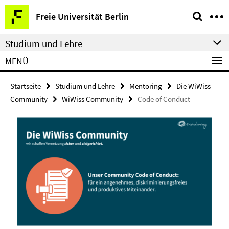
Springe
Service-
Freie Universität Berlin
direkt
Navigation
zu
Studium und Lehre
Inhalt
MENÜ
Startseite
Studium und Lehre
Mentoring
Die WiWiss
Community
WiWiss Community
Code of Conduct