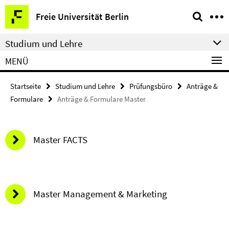
Springe
Service-
Freie Universität Berlin
direkt
Navigation
zu
Studium und Lehre
Inhalt
MENÜ
Startseite
Studium und Lehre
Prüfungsbüro
Anträge &
Formulare
Anträge & Formulare Master
Master FACTS
Master Management & Marketing